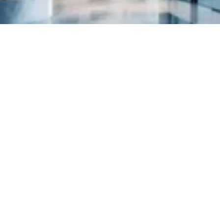
Warum mbenerg
Unabhängig. Erf
An Ihrer Seite.
Seit über 15 Jahren helfen wir Unt
Energie smarter zu nutzen und dab