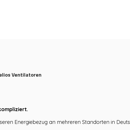
en sagen
elios Ventilatoren
kompliziert.
unseren Energiebezug an mehreren Standorten in Deuts