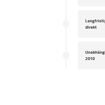
’s bei uns
lysen und
t und in
Langfristi
direkt
Unabhängi
2010