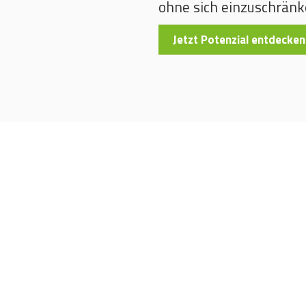
ohne sich einzuschränk
Jetzt Potenzial entdecken
, das wirkt.
räge, verpasste Förderungen? Genau hier
en Ihren Verbrauch, optimieren Ihre
Ihr Unternehmen langfristig gut aufgestellt ist