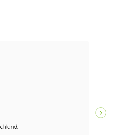
Mit mbenergy
chland.