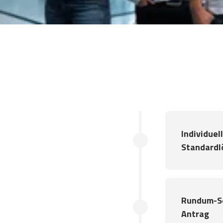
y?
Individuel
ahren.
Standardl
Rundum-So
ernehmen,
Antrag
ei nachhaltig